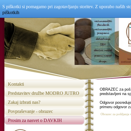
S piškotki si pomagamo pri zagotavljanju storitev. Z uporabo naših sto
piškotkih
Enter Title
Kontakti
OBRAZEC za pošilj
Predstavitev družbe MODRO JUTRO
predstavljeni na s
Zakaj izbrati nas?
Odgovor posreduje
primeru odgovor z
Povpraševanje - obrazec
Obrazec za pošiljanja 
Prosim za nasvet o DAVKIH